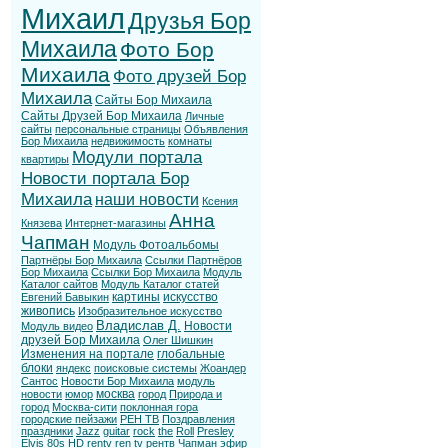
Михаил
Друзья Бор
Михаила
Фото Бор
Михаила
Фото друзей Бор
Михаила
Сайты Бор Михаила
Сайты Друзей Бор Михаила
Личные
сайты
персональные страницы
Объявления
Бор Михаила
недвижимость
комнаты
Модули портала
квартиры
Новости портала Бор
Михаила
наши новости
Ксения
Анна
Князева
Интернет-магазины
Чапман
Модуль Фотоальбомы
Партнёры Бор Михаила
Ссылки Партнёров
Бор Михаила
Ссылки Бор Михаила
Модуль
Каталог сайтов
Модуль Каталог статей
картины
искусство
Евгений Бавыкин
живопись
Изобразительное искусство
Владислав Д.
Новости
Модуль видео
друзей Бор Михаила
Олег Шишкин
Изменения на портале
глобальные
блоки
яндекс
поисковые системы
Жоандер
Сантос
Новости Бор Михаила
модуль
москва
новости
юмор
город
Природа и
город
Москва-сити
поклонная гора
городские пейзажи
РЕН ТВ
Поздравления
праздники
Jazz
guitar
rock
the
Roll
Presley
Elvis
80s
HD
rentv
ren tv
рентв
Чапман
эфир