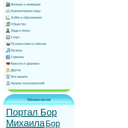
Фильмы и анимация
Компьютерные игры
Хобби и образование
Общество
Люди и блоги
Спорт
Путешествия и события
Музыка
Сериалы
Красота и здоровье
Другое
Все каналы
Каналы пользователей
Облако меток
Портал Бор
Михаила
Бор