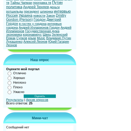
Путин
тв
Тайны Чапман
програма тв
политика
Андрей Тюняев
деньги
интервью
ротшильды
президент
шпионка
Россия
Украина
Dmitry
новости
Закон
Gordon (Person)
Гордон
Дмитрий
Гордон
в гостях у гордона
интервью
гордона
Андрей Илларионов Гордон
Андрей
Илларионов
Государственная дума
экономика
коронавирус
Швец
Зеленский
Ермак
Сурков
крым
Music
Владимир Путин
Лукашенко
Алексей Леонов
Юрий Гагарин
Леонов
Наш опрос
Оцените мой портал
Отлично
Хорошо
Неплохо
Плохо
Ужасно
Результаты
|
Архив опросов
Всего ответов:
25
Мини-чат