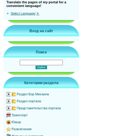
Translate the pages of my portal for a
convenient language!
Select Language
▼
Вход на сайт
Поиск
Категории раздела
Раздел Бор Михаила
Раздел портала
Представительства портала
Транспорт
Юмор
Развлечения