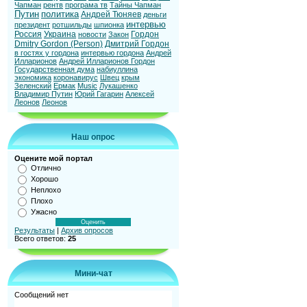
Чапман
рентв
програма тв
Тайны Чапман
Путин
политика
Андрей Тюняев
деньги
интервью
президент
ротшильды
шпионка
Россия
Украина
Гордон
новости
Закон
Dmitry Gordon (Person)
Дмитрий Гордон
в гостях у гордона
интервью гордона
Андрей
Илларионов
Андрей Илларионов Гордон
Государственная дума
набиуллина
экономика
коронавирус
Швец
крым
Зеленский
Ермак
Music
Лукашенко
Владимир Путин
Юрий Гагарин
Алексей
Леонов
Леонов
Наш опрос
Оцените мой портал
Отлично
Хорошо
Неплохо
Плохо
Ужасно
Результаты
|
Архив опросов
Всего ответов:
25
Мини-чат