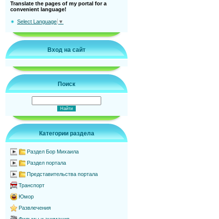
Translate the pages of my portal for a
convenient language!
Select Language
▼
Вход на сайт
Поиск
Категории раздела
Раздел Бор Михаила
Раздел портала
Представительства портала
Транспорт
Юмор
Развлечения