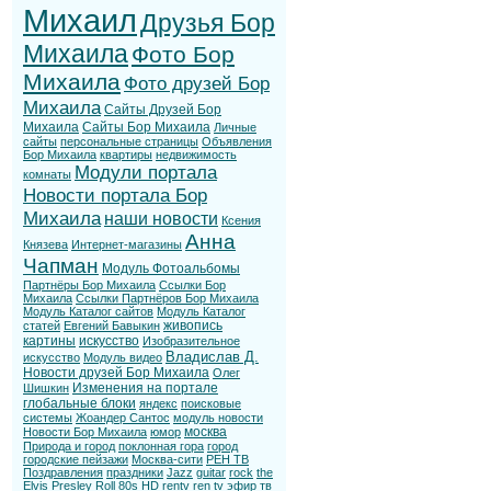
Михаил
Друзья Бор
Михаила
Фото Бор
Михаила
Фото друзей Бор
Михаила
Сайты Друзей Бор
Михаила
Сайты Бор Михаила
Личные
сайты
персональные страницы
Объявления
Бор Михаила
квартиры
недвижимость
Модули портала
комнаты
Новости портала Бор
Михаила
наши новости
Ксения
Анна
Князева
Интернет-магазины
Чапман
Модуль Фотоальбомы
Партнёры Бор Михаила
Ссылки Бор
Михаила
Ссылки Партнёров Бор Михаила
Модуль Каталог сайтов
Модуль Каталог
живопись
статей
Евгений Бавыкин
картины
искусство
Изобразительное
Владислав Д.
искусство
Модуль видео
Новости друзей Бор Михаила
Олег
Изменения на портале
Шишкин
глобальные блоки
яндекс
поисковые
системы
Жоандер Сантос
модуль новости
москва
Новости Бор Михаила
юмор
Природа и город
поклонная гора
город
городские пейзажи
Москва-сити
РЕН ТВ
Поздравления
праздники
Jazz
guitar
rock
the
Elvis
Presley
Roll
80s
HD
rentv
ren tv
эфир тв