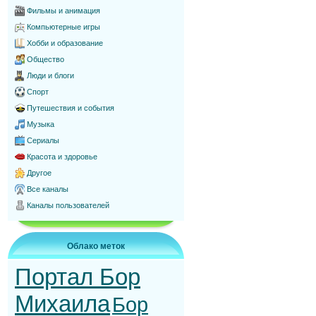
Фильмы и анимация
Компьютерные игры
Хобби и образование
Общество
Люди и блоги
Спорт
Путешествия и события
Музыка
Сериалы
Красота и здоровье
Другое
Все каналы
Каналы пользователей
Облако меток
Портал Бор
Михаила
Бор