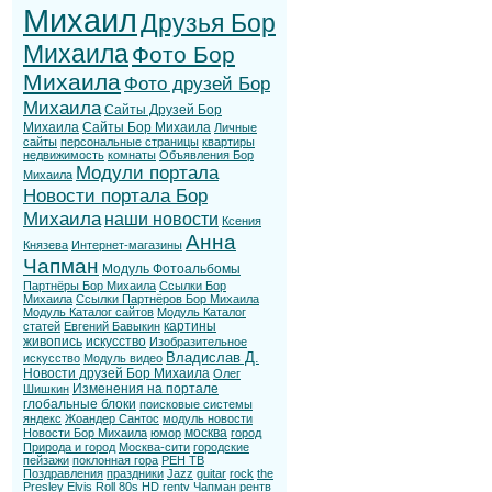
Михаил
Друзья Бор
Михаила
Фото Бор
Михаила
Фото друзей Бор
Михаила
Сайты Друзей Бор
Михаила
Сайты Бор Михаила
Личные
сайты
персональные страницы
квартиры
недвижимость
комнаты
Объявления Бор
Модули портала
Михаила
Новости портала Бор
Михаила
наши новости
Ксения
Анна
Князева
Интернет-магазины
Чапман
Модуль Фотоальбомы
Партнёры Бор Михаила
Ссылки Бор
Михаила
Ссылки Партнёров Бор Михаила
Модуль Каталог сайтов
Модуль Каталог
картины
статей
Евгений Бавыкин
живопись
искусство
Изобразительное
Владислав Д.
искусство
Модуль видео
Новости друзей Бор Михаила
Олег
Изменения на портале
Шишкин
глобальные блоки
поисковые системы
яндекс
Жоандер Сантос
модуль новости
москва
Новости Бор Михаила
юмор
город
Природа и город
Москва-сити
городские
пейзажи
поклонная гора
РЕН ТВ
Поздравления
праздники
Jazz
guitar
rock
the
Presley
Elvis
Roll
80s
HD
rentv
Чапман
рентв