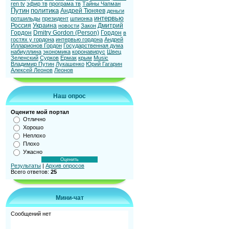
ren tv
эфир тв
програма тв
Тайны Чапман
Путин
политика
Андрей Тюняев
деньги
интервью
ротшильды
президент
шпионка
Россия
Украина
Дмитрий
новости
Закон
Гордон
Dmitry Gordon (Person)
Гордон
в
гостях у гордона
интервью гордона
Андрей
Илларионов Гордон
Государственная дума
набиуллина
экономика
коронавирус
Швец
Зеленский
Сурков
Ермак
крым
Music
Владимир Путин
Лукашенко
Юрий Гагарин
Алексей Леонов
Леонов
Наш опрос
Оцените мой портал
Отлично
Хорошо
Неплохо
Плохо
Ужасно
Результаты
|
Архив опросов
Всего ответов:
25
Мини-чат