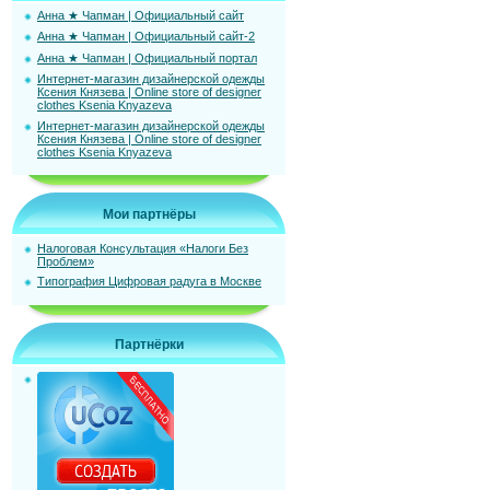
Анна ★ Чапман | Официальный сайт
Анна ★ Чапман | Официальный сайт-2
Анна ★ Чапман | Официальный портал
Интернет-магазин дизайнерской одежды
Ксения Князева | Online store of designer
clothes Ksenia Knyazeva
Интернет-магазин дизайнерской одежды
Ксения Князева | Online store of designer
clothes Ksenia Knyazeva
Мои партнёры
Налоговая Консультация «Налоги Без
Проблем»
Типография Цифровая радуга в Москве
Партнёрки