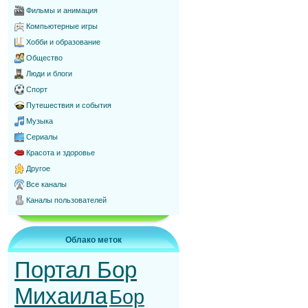
Фильмы и анимация
Компьютерные игры
Хобби и образование
Общество
Люди и блоги
Спорт
Путешествия и события
Музыка
Сериалы
Красота и здоровье
Другое
Все каналы
Каналы пользователей
Облако меток
Портал Бор
Михаила
Бор