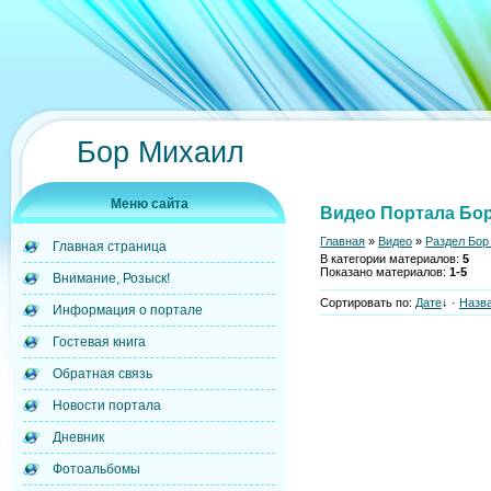
Бор Михаил
Меню сайта
Видео Портала Бор
Главная
»
Видео
»
Раздел Бор
Главная страница
В категории материалов
:
5
Показано материалов
:
1-5
Внимание, Розыск!
Сортировать по
:
Дате
↓
·
Назв
Информация о портале
Гостевая книга
Обратная связь
Новости портала
Дневник
Фотоальбомы